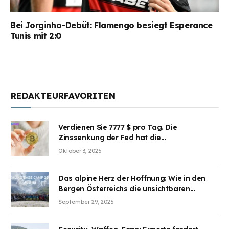
Bei Jorginho-Debüt: Flamengo besiegt Esperance
Tunis mit 2:0
REDAKTEURFAVORITEN
Verdienen Sie 7777 $ pro Tag. Die
Zinssenkung der Fed hat die
Aufmerksamkeit des Marktes erregt.
Oktober 3, 2025
BJMINING hilft Ihnen, an den Vorteilen
teilzuhaben
Das alpine Herz der Hoffnung: Wie in den
Bergen Österreichs die unsichtbaren
Wunden des Kriegesheilen
September 29, 2025