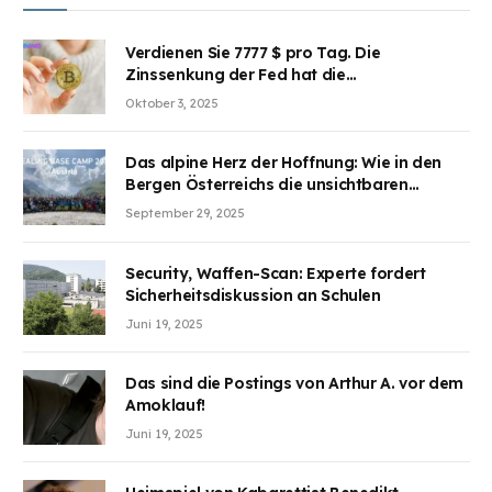
Verdienen Sie 7777 $ pro Tag. Die
Zinssenkung der Fed hat die
Aufmerksamkeit des Marktes erregt.
Oktober 3, 2025
BJMINING hilft Ihnen, an den Vorteilen
teilzuhaben
Das alpine Herz der Hoffnung: Wie in den
Bergen Österreichs die unsichtbaren
Wunden des Kriegesheilen
September 29, 2025
Security, Waffen-Scan: Experte fordert
Sicherheitsdiskussion an Schulen
Juni 19, 2025
Das sind die Postings von Arthur A. vor dem
Amoklauf!
Juni 19, 2025