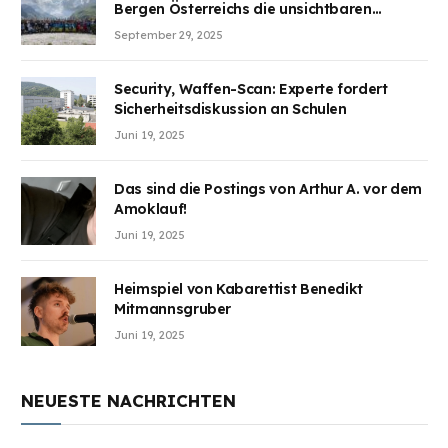
Bergen Österreichs die unsichtbaren
Wunden des Kriegesheilen
September 29, 2025
Security, Waffen-Scan: Experte fordert
Sicherheitsdiskussion an Schulen
Juni 19, 2025
Das sind die Postings von Arthur A. vor dem
Amoklauf!
Juni 19, 2025
Heimspiel von Kabarettist Benedikt
Mitmannsgruber
Juni 19, 2025
NEUESTE NACHRICHTEN