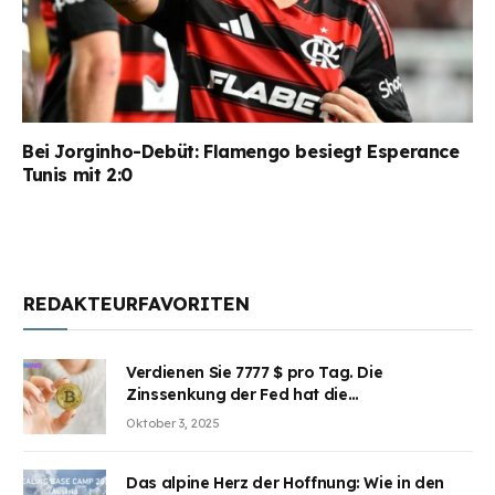
Bei Jorginho-Debüt: Flamengo besiegt Esperance
Tunis mit 2:0
REDAKTEURFAVORITEN
Verdienen Sie 7777 $ pro Tag. Die
Zinssenkung der Fed hat die
Aufmerksamkeit des Marktes erregt.
Oktober 3, 2025
BJMINING hilft Ihnen, an den Vorteilen
teilzuhaben
Das alpine Herz der Hoffnung: Wie in den