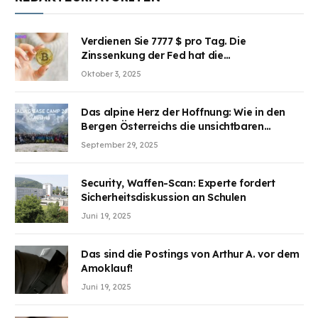
Verdienen Sie 7777 $ pro Tag. Die
Zinssenkung der Fed hat die
Aufmerksamkeit des Marktes erregt.
Oktober 3, 2025
BJMINING hilft Ihnen, an den Vorteilen
teilzuhaben
Das alpine Herz der Hoffnung: Wie in den
Bergen Österreichs die unsichtbaren
Wunden des Kriegesheilen
September 29, 2025
Security, Waffen-Scan: Experte fordert
Sicherheitsdiskussion an Schulen
Juni 19, 2025
Das sind die Postings von Arthur A. vor dem
Amoklauf!
Juni 19, 2025