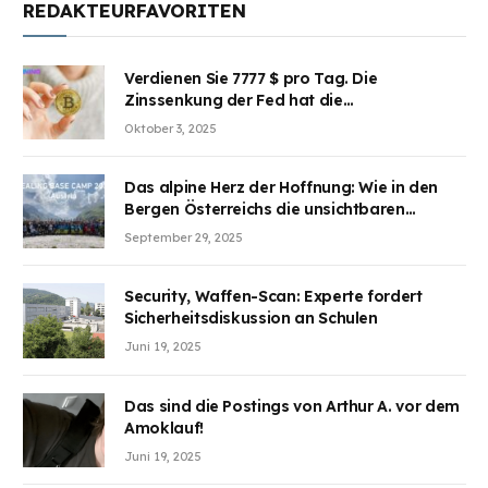
REDAKTEURFAVORITEN
Verdienen Sie 7777 $ pro Tag. Die
Zinssenkung der Fed hat die
Aufmerksamkeit des Marktes erregt.
Oktober 3, 2025
BJMINING hilft Ihnen, an den Vorteilen
teilzuhaben
Das alpine Herz der Hoffnung: Wie in den
Bergen Österreichs die unsichtbaren
Wunden des Kriegesheilen
September 29, 2025
Security, Waffen-Scan: Experte fordert
Sicherheitsdiskussion an Schulen
Juni 19, 2025
Das sind die Postings von Arthur A. vor dem
Amoklauf!
Juni 19, 2025