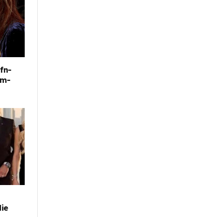
fn-
im-
die