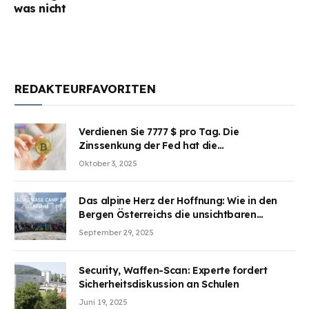
was nicht
REDAKTEURFAVORITEN
Verdienen Sie 7777 $ pro Tag. Die
Zinssenkung der Fed hat die
Aufmerksamkeit des Marktes erregt.
Oktober 3, 2025
BJMINING hilft Ihnen, an den Vorteilen
teilzuhaben
Das alpine Herz der Hoffnung: Wie in den
Bergen Österreichs die unsichtbaren
Wunden des Kriegesheilen
September 29, 2025
Security, Waffen-Scan: Experte fordert
Sicherheitsdiskussion an Schulen
Juni 19, 2025