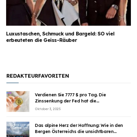
Luxustaschen, Schmuck und Bargeld: SO viel
erbeuteten die Geiss-Räuber
REDAKTEURFAVORITEN
Verdienen Sie 7777 $ pro Tag. Die
Zinssenkung der Fed hat die
Aufmerksamkeit des Marktes erregt.
Oktober 3, 2025
BJMINING hilft Ihnen, an den Vorteilen
teilzuhaben
Das alpine Herz der Hoffnung: Wie in den
Bergen Österreichs die unsichtbaren