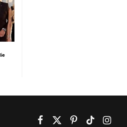
die
Facebook
X
Pinterest
TikTok
Instagra