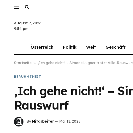
August 7, 2026
9:54 pm
Österreich
Politik
Welt
Geschäft
Startseite
»
‚Ich gehe nicht!‘ – Simone Lugner trotzt Villa-Rauswur
BERÜHMTHEIT
‚Ich gehe nicht!‘ – S
Rauswurf
By
Mitarbeiter
Mai 11, 2025