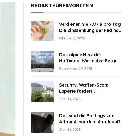
REDAKTEURFAVORITEN
Verdienen Sie 7777 $ pro Tag.
Die Zinssenkung der Fed hat
die Aufmerksamkeit des
Oktober 3, 2025
Marktes erregt. BJMINING
hilft Ihnen, an den Vorteilen
teilzuhaben
Das alpine Herz der
Hoffnung: Wie in den Bergen
Österreichs die unsichtbaren
September 29, 2025
Wunden des Kriegesheilen
Security, Waffen-Scan:
Experte fordert
Sicherheitsdiskussion an
Juni 19, 2025
Schulen
Das sind die Postings von
Arthur A. vor dem Amoklauf!
Juni 19, 2025