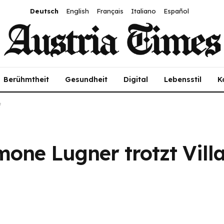
Deutsch
English
Français
Italiano
Español
Berühmtheit
Gesundheit
Digital
Lebensstil
K
f
imone Lugner trotzt Vill