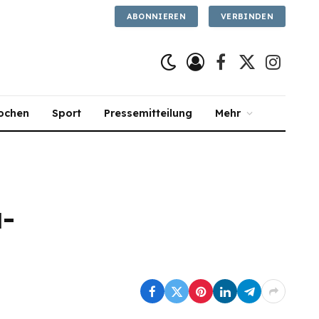
ABONNIEREN
VERBINDEN
Facebook
X
Instagra
(Twitter)
ochen
Sport
Pressemitteilung
Mehr
a-