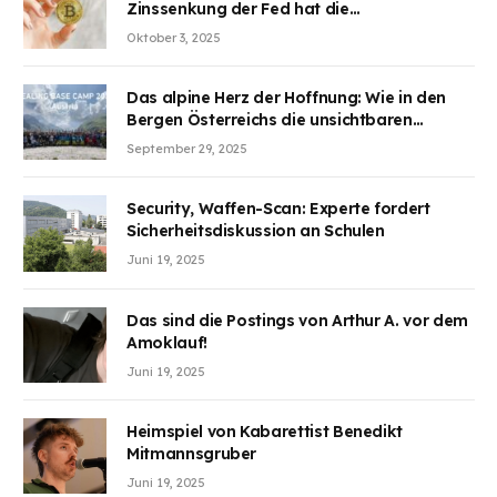
Zinssenkung der Fed hat die
Aufmerksamkeit des Marktes erregt.
Oktober 3, 2025
BJMINING hilft Ihnen, an den Vorteilen
teilzuhaben
Das alpine Herz der Hoffnung: Wie in den
Bergen Österreichs die unsichtbaren
Wunden des Kriegesheilen
September 29, 2025
Security, Waffen-Scan: Experte fordert
Sicherheitsdiskussion an Schulen
Juni 19, 2025
Das sind die Postings von Arthur A. vor dem
Amoklauf!
Juni 19, 2025
Heimspiel von Kabarettist Benedikt
Mitmannsgruber
Juni 19, 2025