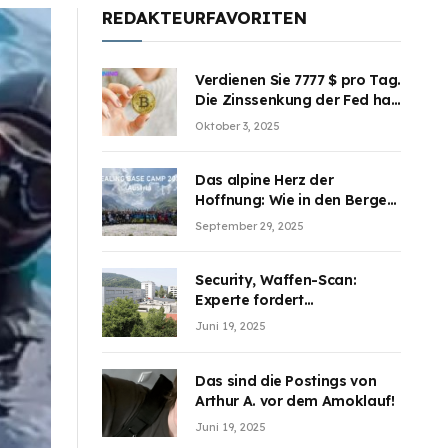
REDAKTEURFAVORITEN
Verdienen Sie 7777 $ pro Tag.
Die Zinssenkung der Fed hat
die Aufmerksamkeit des
Oktober 3, 2025
Marktes erregt. BJMINING
hilft Ihnen, an den Vorteilen
teilzuhaben
Das alpine Herz der
Hoffnung: Wie in den Bergen
Österreichs die unsichtbaren
September 29, 2025
Wunden des Kriegesheilen
Security, Waffen-Scan:
Experte fordert
Sicherheitsdiskussion an
Juni 19, 2025
Schulen
Das sind die Postings von
Arthur A. vor dem Amoklauf!
Juni 19, 2025