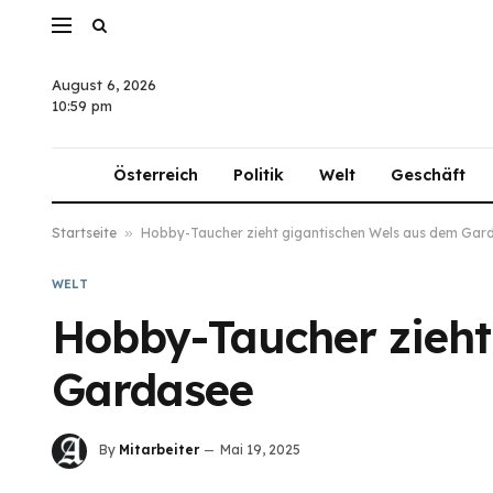
August 6, 2026
10:59 pm
Österreich
Politik
Welt
Geschäft
Startseite
»
Hobby-Taucher zieht gigantischen Wels aus dem Gar
WELT
Hobby-Taucher zieht
Gardasee
By
Mitarbeiter
Mai 19, 2025