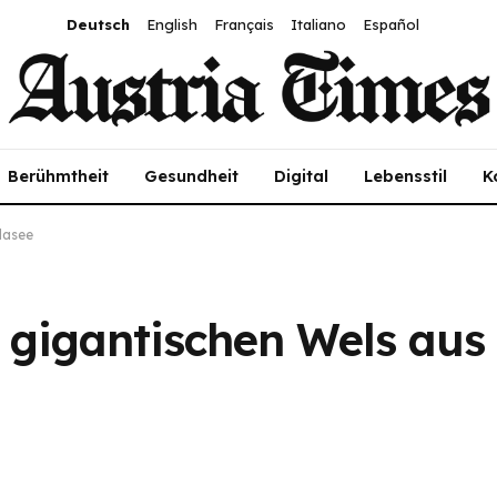
Deutsch
English
Français
Italiano
Español
Berühmtheit
Gesundheit
Digital
Lebensstil
K
dasee
 gigantischen Wels au