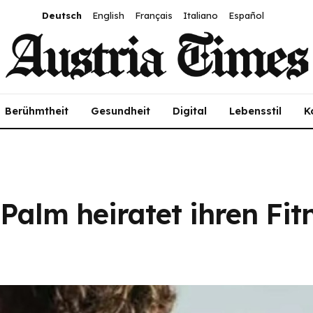
Deutsch
English
Français
Italiano
Español
Berühmtheit
Gesundheit
Digital
Lebensstil
K
alm heiratet ihren Fit