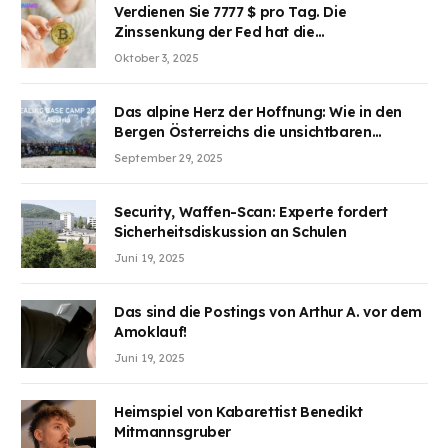
Verdienen Sie 7777 $ pro Tag. Die
Zinssenkung der Fed hat die
Aufmerksamkeit des Marktes erregt.
Oktober 3, 2025
BJMINING hilft Ihnen, an den Vorteilen
teilzuhaben
Das alpine Herz der Hoffnung: Wie in den
Bergen Österreichs die unsichtbaren
Wunden des Kriegesheilen
September 29, 2025
Security, Waffen-Scan: Experte fordert
Sicherheitsdiskussion an Schulen
Juni 19, 2025
Das sind die Postings von Arthur A. vor dem
Amoklauf!
Juni 19, 2025
Heimspiel von Kabarettist Benedikt
Mitmannsgruber