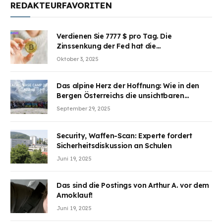
REDAKTEURFAVORITEN
Verdienen Sie 7777 $ pro Tag. Die
Zinssenkung der Fed hat die
Aufmerksamkeit des Marktes erregt.
Oktober 3, 2025
BJMINING hilft Ihnen, an den Vorteilen
teilzuhaben
Das alpine Herz der Hoffnung: Wie in den
Bergen Österreichs die unsichtbaren
Wunden des Kriegesheilen
September 29, 2025
Security, Waffen-Scan: Experte fordert
Sicherheitsdiskussion an Schulen
Juni 19, 2025
Das sind die Postings von Arthur A. vor dem
Amoklauf!
Juni 19, 2025