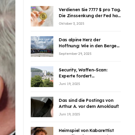
Verdienen Sie 7777 $ pro Tag.
Die Zinssenkung der Fed hat
die Aufmerksamkeit des
Oktober 3, 2025
Marktes erregt. BJMINING
hilft Ihnen, an den Vorteilen
teilzuhaben
Das alpine Herz der
Hoffnung: Wie in den Bergen
Österreichs die unsichtbaren
September 29, 2025
Wunden des Kriegesheilen
Security, Waffen-Scan:
Experte fordert
Sicherheitsdiskussion an
Juni 19, 2025
Schulen
Das sind die Postings von
Arthur A. vor dem Amoklauf!
Juni 19, 2025
Heimspiel von Kabarettist