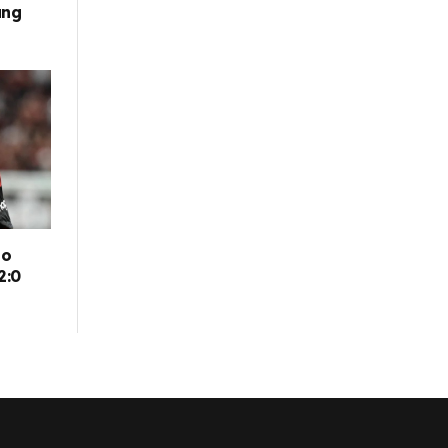
ung
go
2:0