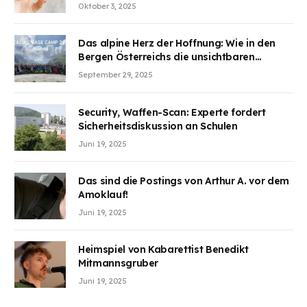
Aufmerksamkeit des Marktes erregt.
Oktober 3, 2025
BJMINING hilft Ihnen, an den Vorteilen
teilzuhaben
Das alpine Herz der Hoffnung: Wie in den
Bergen Österreichs die unsichtbaren
Wunden des Kriegesheilen
September 29, 2025
Security, Waffen-Scan: Experte fordert
Sicherheitsdiskussion an Schulen
Juni 19, 2025
Das sind die Postings von Arthur A. vor dem
Amoklauf!
Juni 19, 2025
Heimspiel von Kabarettist Benedikt
Mitmannsgruber
Juni 19, 2025