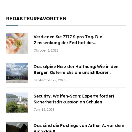
REDAKTEURFAVORITEN
Verdienen Sie 7777 $ pro Tag. Die
Zinssenkung der Fed hat die
Aufmerksamkeit des Marktes erregt.
Oktober 3, 2025
BJMINING hilft Ihnen, an den Vorteilen
teilzuhaben
Das alpine Herz der Hoffnung: Wie in den
Bergen Österreichs die unsichtbaren
Wunden des Kriegesheilen
September 29, 2025
Security, Waffen-Scan: Experte fordert
Sicherheitsdiskussion an Schulen
Juni 19, 2025
Das sind die Postings von Arthur A. vor dem
Amoklauf!