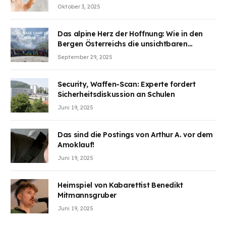
Aufmerksamkeit des Marktes erregt.
Oktober 3, 2025
BJMINING hilft Ihnen, an den Vorteilen
teilzuhaben
Das alpine Herz der Hoffnung: Wie in den
Bergen Österreichs die unsichtbaren
Wunden des Kriegesheilen
September 29, 2025
Security, Waffen-Scan: Experte fordert
Sicherheitsdiskussion an Schulen
Juni 19, 2025
Das sind die Postings von Arthur A. vor dem
Amoklauf!
Juni 19, 2025
Heimspiel von Kabarettist Benedikt
Mitmannsgruber
Juni 19, 2025