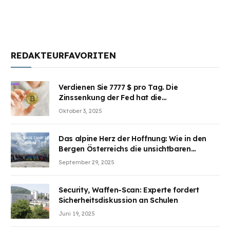
REDAKTEURFAVORITEN
Verdienen Sie 7777 $ pro Tag. Die
Zinssenkung der Fed hat die
Aufmerksamkeit des Marktes erregt.
Oktober 3, 2025
BJMINING hilft Ihnen, an den Vorteilen
teilzuhaben
Das alpine Herz der Hoffnung: Wie in den
Bergen Österreichs die unsichtbaren
Wunden des Kriegesheilen
September 29, 2025
Security, Waffen-Scan: Experte fordert
Sicherheitsdiskussion an Schulen
Juni 19, 2025