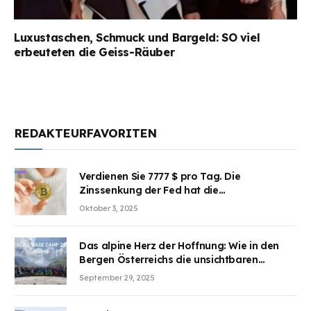
Luxustaschen, Schmuck und Bargeld: SO viel
erbeuteten die Geiss-Räuber
REDAKTEURFAVORITEN
Verdienen Sie 7777 $ pro Tag. Die
Zinssenkung der Fed hat die
Aufmerksamkeit des Marktes erregt.
Oktober 3, 2025
BJMINING hilft Ihnen, an den Vorteilen
teilzuhaben
Das alpine Herz der Hoffnung: Wie in den
Bergen Österreichs die unsichtbaren
Wunden des Kriegesheilen
September 29, 2025