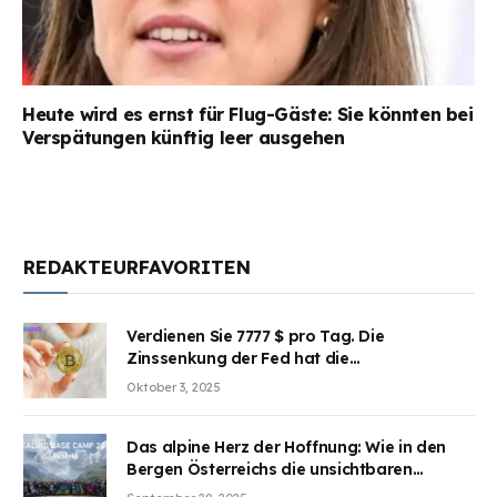
Heute wird es ernst für Flug-Gäste: Sie könnten bei
Verspätungen künftig leer ausgehen
REDAKTEURFAVORITEN
Verdienen Sie 7777 $ pro Tag. Die
Zinssenkung der Fed hat die
Aufmerksamkeit des Marktes erregt.
Oktober 3, 2025
BJMINING hilft Ihnen, an den Vorteilen
teilzuhaben
Das alpine Herz der Hoffnung: Wie in den
Bergen Österreichs die unsichtbaren
Wunden des Kriegesheilen