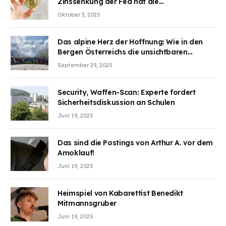
Zinssenkung der Fed hat die
Aufmerksamkeit des Marktes erregt.
Oktober 3, 2025
BJMINING hilft Ihnen, an den Vorteilen
teilzuhaben
Das alpine Herz der Hoffnung: Wie in den
Bergen Österreichs die unsichtbaren
Wunden des Kriegesheilen
September 29, 2025
Security, Waffen-Scan: Experte fordert
Sicherheitsdiskussion an Schulen
Juni 19, 2025
Das sind die Postings von Arthur A. vor dem
Amoklauf!
Juni 19, 2025
Heimspiel von Kabarettist Benedikt
Mitmannsgruber
Juni 19, 2025