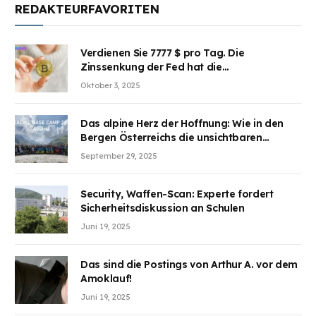
REDAKTEURFAVORITEN
Verdienen Sie 7777 $ pro Tag. Die
Zinssenkung der Fed hat die
Aufmerksamkeit des Marktes erregt.
Oktober 3, 2025
BJMINING hilft Ihnen, an den Vorteilen
teilzuhaben
Das alpine Herz der Hoffnung: Wie in den
Bergen Österreichs die unsichtbaren
Wunden des Kriegesheilen
September 29, 2025
Security, Waffen-Scan: Experte fordert
Sicherheitsdiskussion an Schulen
Juni 19, 2025
Das sind die Postings von Arthur A. vor dem
Amoklauf!
Juni 19, 2025