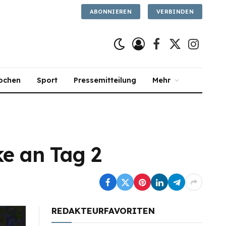
ABONNIEREN
VERBINDEN
Facebook
X
Instagra
(Twitter)
ochen
Sport
Pressemitteilung
Mehr
e an Tag 2
REDAKTEURFAVORITEN