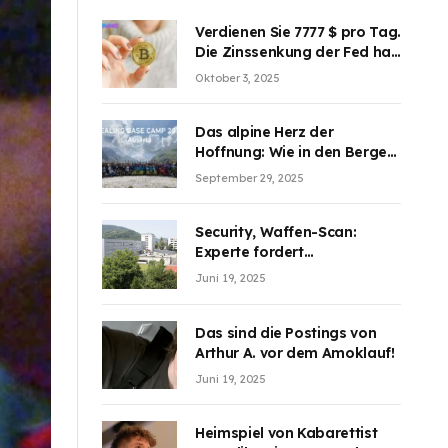
Verdienen Sie 7777 $ pro Tag.
Die Zinssenkung der Fed hat
die Aufmerksamkeit des
Oktober 3, 2025
Marktes erregt. BJMINING
hilft Ihnen, an den Vorteilen
teilzuhaben
Das alpine Herz der
Hoffnung: Wie in den Bergen
Österreichs die unsichtbaren
September 29, 2025
Wunden des Kriegesheilen
Security, Waffen-Scan:
Experte fordert
Sicherheitsdiskussion an
Juni 19, 2025
Schulen
Das sind die Postings von
Arthur A. vor dem Amoklauf!
Juni 19, 2025
Heimspiel von Kabarettist