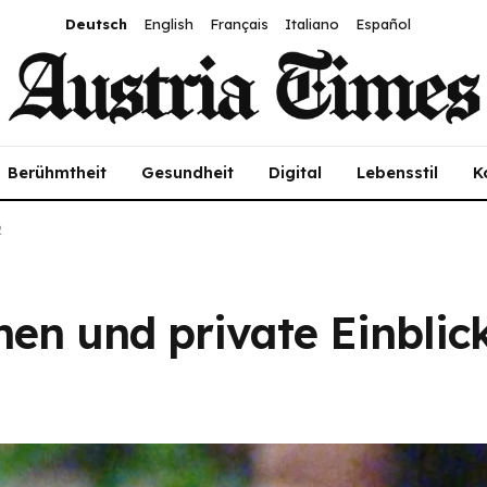
Deutsch
English
Français
Italiano
Español
Berühmtheit
Gesundheit
Digital
Lebensstil
K
2
en und private Einblick