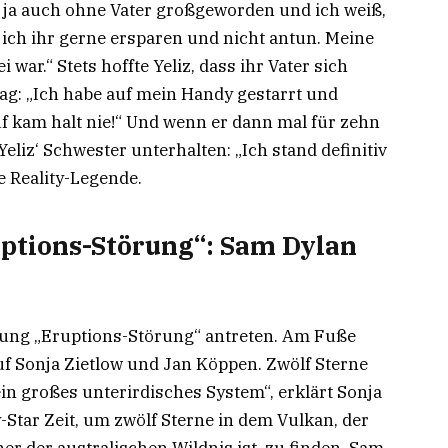
in ja auch ohne Vater großgeworden und ich weiß,
l ich ihr gerne ersparen und nicht antun. Meine
i war.“ Stets hoffte Yeliz, dass ihr Vater sich
ag: „Ich habe auf mein Handy gestarrt und
uf kam halt nie!“ Und wenn er dann mal für zehn
eliz‘ Schwester unterhalten: „Ich stand definitiv
e Reality-Legende.
ptions-Störung“: Sam Dylan
ung „Eruptions-Störung“ antreten. Am Fuße
 auf Sonja Zietlow und Jan Köppen. Zwölf Sterne
ein großes unterirdisches System“, erklärt Sonja
y-Star Zeit, um zwölf Sterne in dem Vulkan, der
er der australischen Wildnis ist, zu finden. Sam