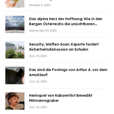
Aufmerksamkeit des Marktes erregt.
Oktober 3, 2025
BJMINING hilft Ihnen, an den Vorteilen
teilzuhaben
Das alpine Herz der Hoffnung: Wie in den
Bergen Österreichs die unsichtbaren
Wunden des Kriegesheilen
September 29, 2025
Security, Waffen-Scan: Experte fordert
Sicherheitsdiskussion an Schulen
Juni 19, 2025
Das sind die Postings von Arthur A. vor dem
Amoklauf!
Juni 19, 2025
Heimspiel von Kabarettist Benedikt
Mitmannsgruber
Juni 19, 2025