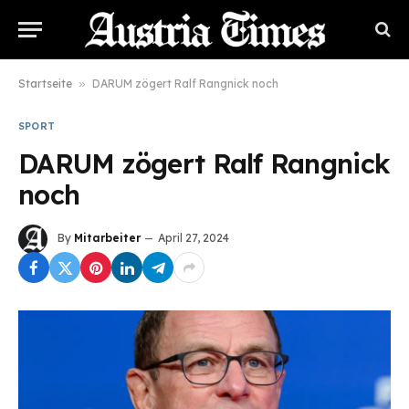
Startseite
»
DARUM zögert Ralf Rangnick noch
SPORT
DARUM zögert Ralf Rangnick
noch
By
Mitarbeiter
April 27, 2024