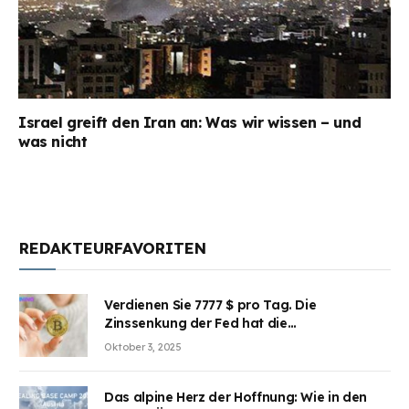
Israel greift den Iran an: Was wir wissen – und
was nicht
REDAKTEURFAVORITEN
Verdienen Sie 7777 $ pro Tag. Die
Zinssenkung der Fed hat die
Aufmerksamkeit des Marktes erregt.
Oktober 3, 2025
BJMINING hilft Ihnen, an den Vorteilen
teilzuhaben
Das alpine Herz der Hoffnung: Wie in den