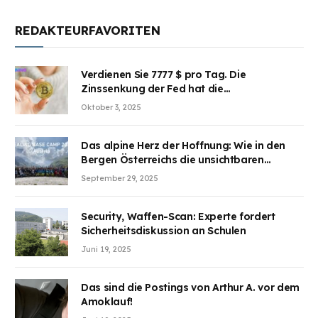
REDAKTEURFAVORITEN
Verdienen Sie 7777 $ pro Tag. Die
Zinssenkung der Fed hat die
Aufmerksamkeit des Marktes erregt.
Oktober 3, 2025
BJMINING hilft Ihnen, an den Vorteilen
teilzuhaben
Das alpine Herz der Hoffnung: Wie in den
Bergen Österreichs die unsichtbaren
Wunden des Kriegesheilen
September 29, 2025
Security, Waffen-Scan: Experte fordert
Sicherheitsdiskussion an Schulen
Juni 19, 2025
Das sind die Postings von Arthur A. vor dem
Amoklauf!