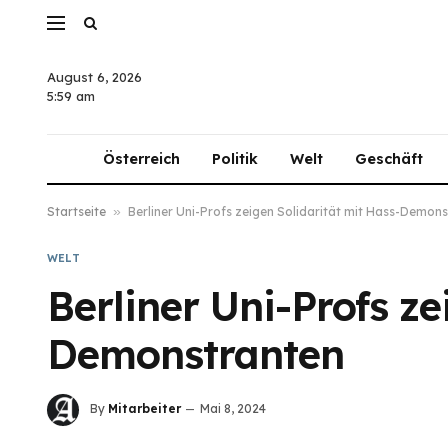
August 6, 2026
5:59 am
Österreich
Politik
Welt
Geschäft
Startseite
»
Berliner Uni-Profs zeigen Solidarität mit Hass-Demon
WELT
Berliner Uni-Profs ze
Demonstranten
By
Mitarbeiter
Mai 8, 2024