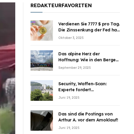
REDAKTEURFAVORITEN
Verdienen Sie 7777 $ pro Tag.
Die Zinssenkung der Fed hat
die Aufmerksamkeit des
Oktober 3, 2025
Marktes erregt. BJMINING
hilft Ihnen, an den Vorteilen
teilzuhaben
Das alpine Herz der
Hoffnung: Wie in den Bergen
Österreichs die unsichtbaren
September 29, 2025
Wunden des Kriegesheilen
Security, Waffen-Scan:
Experte fordert
Sicherheitsdiskussion an
Juni 19, 2025
Schulen
Das sind die Postings von
Arthur A. vor dem Amoklauf!
Juni 19, 2025