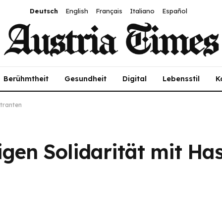
Deutsch
English
Français
Italiano
Español
Berühmtheit
Gesundheit
Digital
Lebensstil
K
stranten
igen Solidarität mit Ha