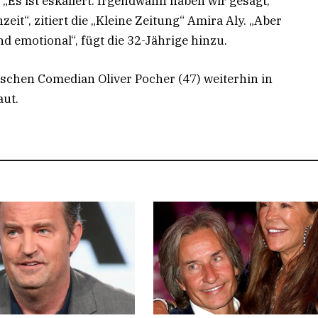
 „Es ist eskaliert. Irgendwann haben wir gesagt,
zeit“, zitiert die „Kleine Zeitung“ Amira Aly. „Aber
d emotional“, fügt die 32-Jährige hinzu.
schen Comedian Oliver Pocher (47) weiterhin in
aut.