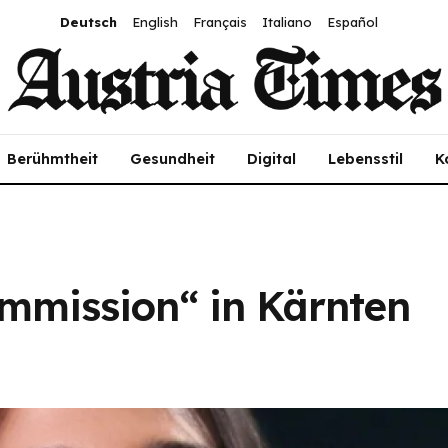
Deutsch
English
Français
Italiano
Español
Berühmtheit
Gesundheit
Digital
Lebensstil
K
immission“ in Kärnten