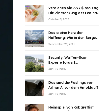
Verdienen Sie 7777 $ pro Tag.
Die Zinssenkung der Fed hat
die Aufmerksamkeit des
Oktober 3, 2025
Marktes erregt. BJMINING
hilft Ihnen, an den Vorteilen
teilzuhaben
Das alpine Herz der
Hoffnung: Wie in den Bergen
Österreichs die unsichtbaren
September 29, 2025
Wunden des Kriegesheilen
Security, Waffen-Scan:
Experte fordert
Sicherheitsdiskussion an
Juni 19, 2025
Schulen
Das sind die Postings von
Arthur A. vor dem Amoklauf!
Juni 19, 2025
Heimspiel von Kabarettist