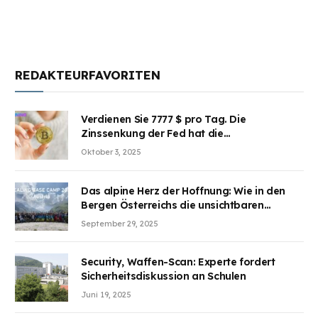
REDAKTEURFAVORITEN
Verdienen Sie 7777 $ pro Tag. Die
Zinssenkung der Fed hat die
Aufmerksamkeit des Marktes erregt.
Oktober 3, 2025
BJMINING hilft Ihnen, an den Vorteilen
teilzuhaben
Das alpine Herz der Hoffnung: Wie in den
Bergen Österreichs die unsichtbaren
Wunden des Kriegesheilen
September 29, 2025
Security, Waffen-Scan: Experte fordert
Sicherheitsdiskussion an Schulen
Juni 19, 2025