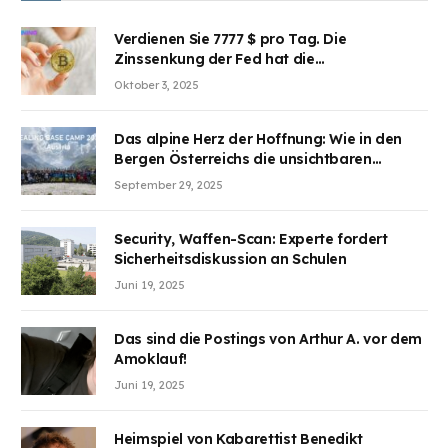
Verdienen Sie 7777 $ pro Tag. Die
Zinssenkung der Fed hat die
Aufmerksamkeit des Marktes erregt.
Oktober 3, 2025
BJMINING hilft Ihnen, an den Vorteilen
teilzuhaben
Das alpine Herz der Hoffnung: Wie in den
Bergen Österreichs die unsichtbaren
Wunden des Kriegesheilen
September 29, 2025
Security, Waffen-Scan: Experte fordert
Sicherheitsdiskussion an Schulen
Juni 19, 2025
Das sind die Postings von Arthur A. vor dem
Amoklauf!
Juni 19, 2025
Heimspiel von Kabarettist Benedikt