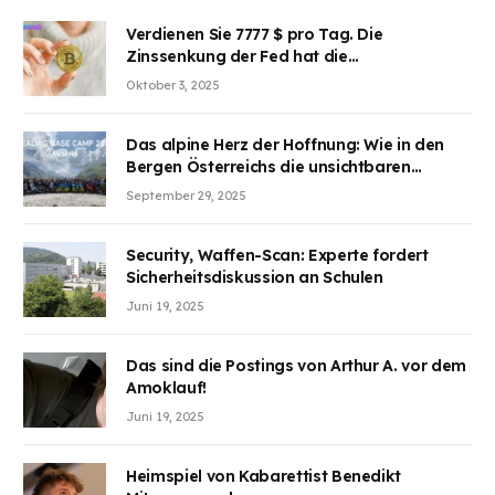
Verdienen Sie 7777 $ pro Tag. Die
Zinssenkung der Fed hat die
Aufmerksamkeit des Marktes erregt.
Oktober 3, 2025
BJMINING hilft Ihnen, an den Vorteilen
teilzuhaben
Das alpine Herz der Hoffnung: Wie in den
Bergen Österreichs die unsichtbaren
Wunden des Kriegesheilen
September 29, 2025
Security, Waffen-Scan: Experte fordert
Sicherheitsdiskussion an Schulen
Juni 19, 2025
Das sind die Postings von Arthur A. vor dem
Amoklauf!
Juni 19, 2025
Heimspiel von Kabarettist Benedikt