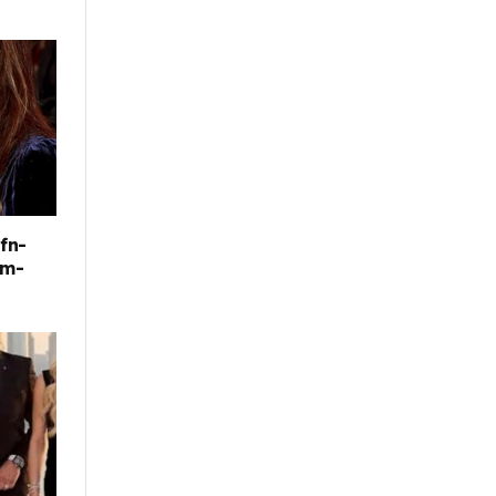
fn-
im-