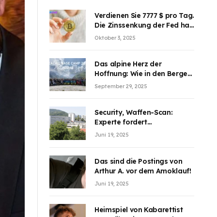
Verdienen Sie 7777 $ pro Tag.
Die Zinssenkung der Fed hat
die Aufmerksamkeit des
Oktober 3, 2025
Marktes erregt. BJMINING
hilft Ihnen, an den Vorteilen
teilzuhaben
Das alpine Herz der
Hoffnung: Wie in den Bergen
Österreichs die unsichtbaren
September 29, 2025
Wunden des Kriegesheilen
Security, Waffen-Scan:
Experte fordert
Sicherheitsdiskussion an
Juni 19, 2025
Schulen
Das sind die Postings von
Arthur A. vor dem Amoklauf!
Juni 19, 2025
Heimspiel von Kabarettist