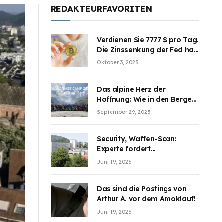
REDAKTEURFAVORITEN
Verdienen Sie 7777 $ pro Tag.
Die Zinssenkung der Fed hat
die Aufmerksamkeit des
Oktober 3, 2025
Marktes erregt. BJMINING
hilft Ihnen, an den Vorteilen
teilzuhaben
Das alpine Herz der
Hoffnung: Wie in den Bergen
Österreichs die unsichtbaren
September 29, 2025
Wunden des Kriegesheilen
Security, Waffen-Scan:
Experte fordert
Sicherheitsdiskussion an
Juni 19, 2025
Schulen
Das sind die Postings von
Arthur A. vor dem Amoklauf!
Juni 19, 2025