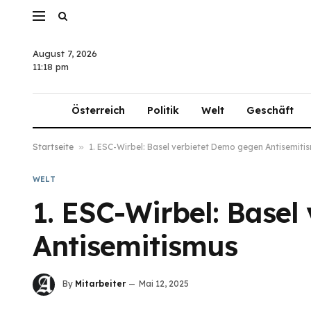
August 7, 2026
11:18 pm
Österreich
Politik
Welt
Geschäft
Startseite
»
1. ESC-Wirbel: Basel verbietet Demo gegen Antisemiti
WELT
1. ESC-Wirbel: Basel
Antisemitismus
By
Mitarbeiter
Mai 12, 2025