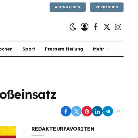
ABONNIEREN
VERBINDEN
Facebook
X
Instagra
(Twitter)
ochen
Sport
Pressemitteilung
Mehr
roßeinsatz
REDAKTEURFAVORITEN