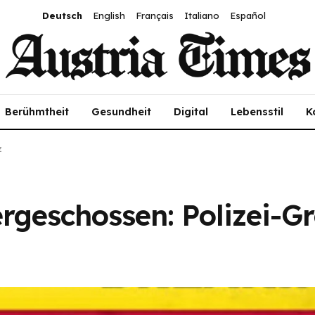
Deutsch
English
Français
Italiano
Español
Berühmtheit
Gesundheit
Digital
Lebensstil
K
z
rgeschossen: Polizei-G