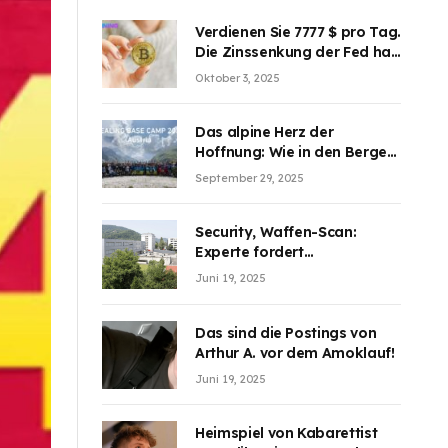
Verdienen Sie 7777 $ pro Tag.
Die Zinssenkung der Fed hat
die Aufmerksamkeit des
Oktober 3, 2025
Marktes erregt. BJMINING
hilft Ihnen, an den Vorteilen
teilzuhaben
Das alpine Herz der
Hoffnung: Wie in den Bergen
Österreichs die unsichtbaren
September 29, 2025
Wunden des Kriegesheilen
Security, Waffen-Scan:
Experte fordert
Sicherheitsdiskussion an
Juni 19, 2025
Schulen
Das sind die Postings von
Arthur A. vor dem Amoklauf!
Juni 19, 2025
Heimspiel von Kabarettist