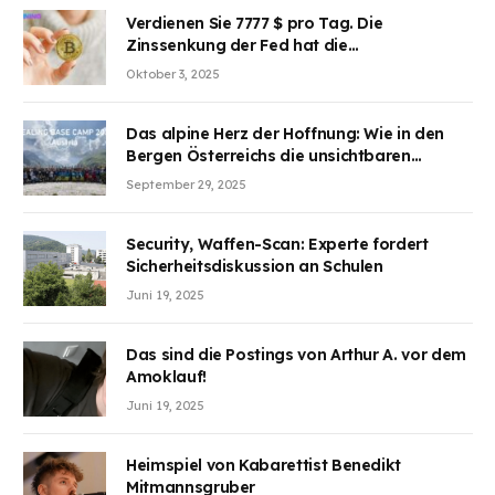
Verdienen Sie 7777 $ pro Tag. Die
Zinssenkung der Fed hat die
Aufmerksamkeit des Marktes erregt.
Oktober 3, 2025
BJMINING hilft Ihnen, an den Vorteilen
teilzuhaben
Das alpine Herz der Hoffnung: Wie in den
Bergen Österreichs die unsichtbaren
Wunden des Kriegesheilen
September 29, 2025
Security, Waffen-Scan: Experte fordert
Sicherheitsdiskussion an Schulen
Juni 19, 2025
Das sind die Postings von Arthur A. vor dem
Amoklauf!
Juni 19, 2025
Heimspiel von Kabarettist Benedikt
Mitmannsgruber