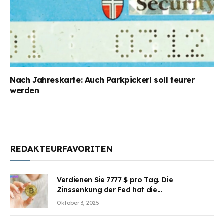
Nach Jahreskarte: Auch Parkpickerl soll teurer
werden
REDAKTEURFAVORITEN
Verdienen Sie 7777 $ pro Tag. Die
Zinssenkung der Fed hat die
Aufmerksamkeit des Marktes erregt.
Oktober 3, 2025
BJMINING hilft Ihnen, an den Vorteilen
teilzuhaben