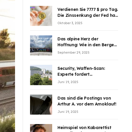
Verdienen Sie 7777 $ pro Tag.
Die Zinssenkung der Fed hat
die Aufmerksamkeit des
Oktober 3, 2025
Marktes erregt. BJMINING
hilft Ihnen, an den Vorteilen
teilzuhaben
Das alpine Herz der
Hoffnung: Wie in den Bergen
Österreichs die unsichtbaren
September 29, 2025
Wunden des Kriegesheilen
Security, Waffen-Scan:
Experte fordert
Sicherheitsdiskussion an
Juni 19, 2025
Schulen
Das sind die Postings von
Arthur A. vor dem Amoklauf!
Juni 19, 2025
Heimspiel von Kabarettist