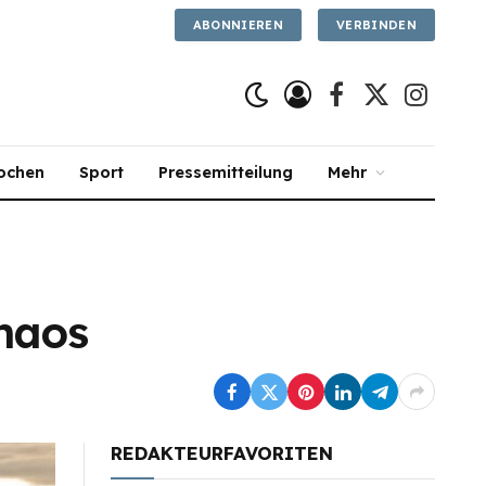
ABONNIEREN
VERBINDEN
Facebook
X
Instagra
(Twitter)
ochen
Sport
Pressemitteilung
Mehr
Chaos
REDAKTEURFAVORITEN