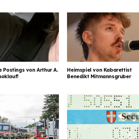
e Postings von Arthur A.
Heimspiel von Kabarettist
oklauf!
Benedikt Mitmannsgruber