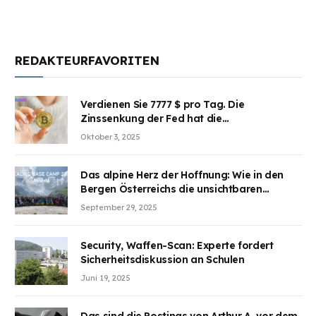
REDAKTEURFAVORITEN
Verdienen Sie 7777 $ pro Tag. Die
Zinssenkung der Fed hat die
Aufmerksamkeit des Marktes erregt.
Oktober 3, 2025
BJMINING hilft Ihnen, an den Vorteilen
teilzuhaben
Das alpine Herz der Hoffnung: Wie in den
Bergen Österreichs die unsichtbaren
Wunden des Kriegesheilen
September 29, 2025
Security, Waffen-Scan: Experte fordert
Sicherheitsdiskussion an Schulen
Juni 19, 2025