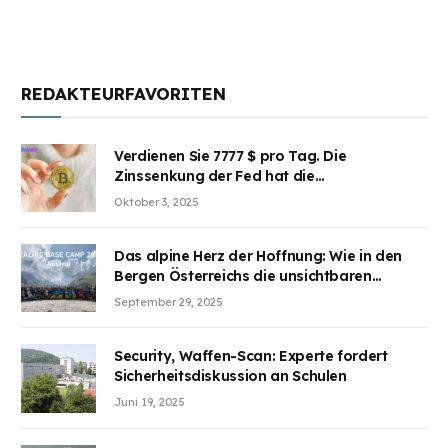
REDAKTEURFAVORITEN
Verdienen Sie 7777 $ pro Tag. Die
Zinssenkung der Fed hat die
Aufmerksamkeit des Marktes erregt.
Oktober 3, 2025
BJMINING hilft Ihnen, an den Vorteilen
teilzuhaben
Das alpine Herz der Hoffnung: Wie in den
Bergen Österreichs die unsichtbaren
Wunden des Kriegesheilen
September 29, 2025
Security, Waffen-Scan: Experte fordert
Sicherheitsdiskussion an Schulen
Juni 19, 2025