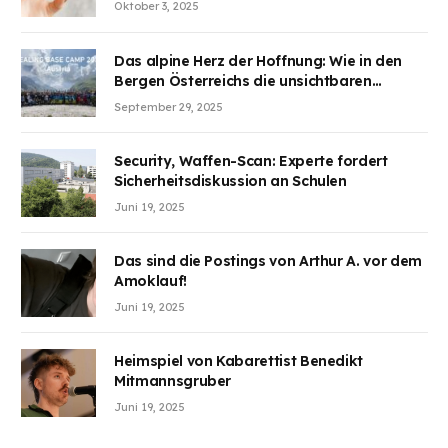
Aufmerksamkeit des Marktes erregt.
Oktober 3, 2025
BJMINING hilft Ihnen, an den Vorteilen
teilzuhaben
Das alpine Herz der Hoffnung: Wie in den
Bergen Österreichs die unsichtbaren
Wunden des Kriegesheilen
September 29, 2025
Security, Waffen-Scan: Experte fordert
Sicherheitsdiskussion an Schulen
Juni 19, 2025
Das sind die Postings von Arthur A. vor dem
Amoklauf!
Juni 19, 2025
Heimspiel von Kabarettist Benedikt
Mitmannsgruber
Juni 19, 2025