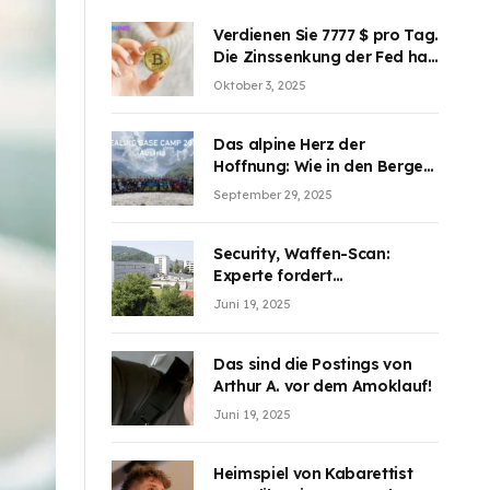
Verdienen Sie 7777 $ pro Tag.
Die Zinssenkung der Fed hat
die Aufmerksamkeit des
Oktober 3, 2025
Marktes erregt. BJMINING
hilft Ihnen, an den Vorteilen
teilzuhaben
Das alpine Herz der
Hoffnung: Wie in den Bergen
Österreichs die unsichtbaren
September 29, 2025
Wunden des Kriegesheilen
Security, Waffen-Scan:
Experte fordert
Sicherheitsdiskussion an
Juni 19, 2025
Schulen
Das sind die Postings von
Arthur A. vor dem Amoklauf!
Juni 19, 2025
Heimspiel von Kabarettist