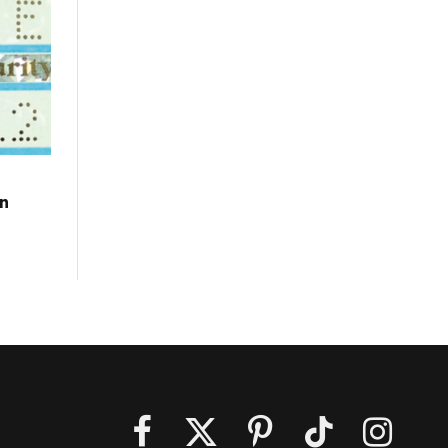
en
Facebook
X
Pinterest
TikTok
Instagra