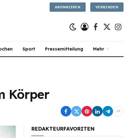
ABONNIEREN
VERBINDEN
Facebook
X
Instagra
(Twitter)
ochen
Sport
Pressemitteilung
Mehr
im Körper
REDAKTEURFAVORITEN