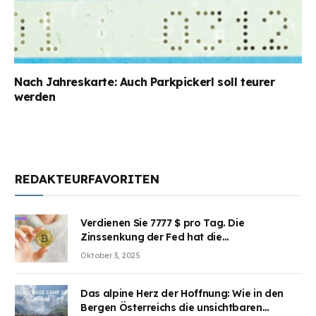
Nach Jahreskarte: Auch Parkpickerl soll teurer
werden
REDAKTEURFAVORITEN
Verdienen Sie 7777 $ pro Tag. Die
Zinssenkung der Fed hat die
Aufmerksamkeit des Marktes erregt.
Oktober 3, 2025
BJMINING hilft Ihnen, an den Vorteilen
teilzuhaben
Das alpine Herz der Hoffnung: Wie in den
Bergen Österreichs die unsichtbaren