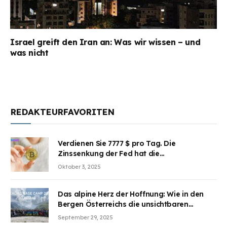
Israel greift den Iran an: Was wir wissen – und
was nicht
REDAKTEURFAVORITEN
Verdienen Sie 7777 $ pro Tag. Die
Zinssenkung der Fed hat die
Aufmerksamkeit des Marktes erregt.
Oktober 3, 2025
BJMINING hilft Ihnen, an den Vorteilen
teilzuhaben
Das alpine Herz der Hoffnung: Wie in den
Bergen Österreichs die unsichtbaren
Wunden des Kriegesheilen
September 29, 2025