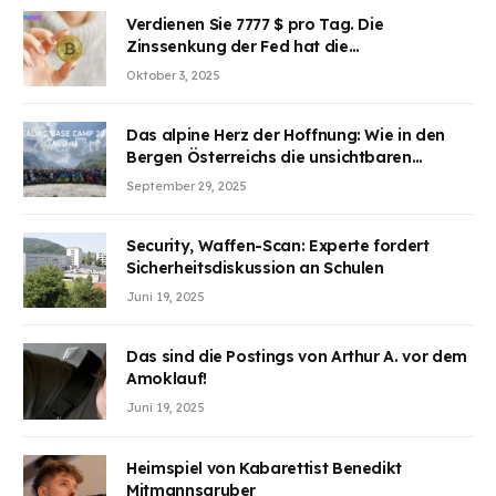
Verdienen Sie 7777 $ pro Tag. Die
Zinssenkung der Fed hat die
Aufmerksamkeit des Marktes erregt.
Oktober 3, 2025
BJMINING hilft Ihnen, an den Vorteilen
teilzuhaben
Das alpine Herz der Hoffnung: Wie in den
Bergen Österreichs die unsichtbaren
Wunden des Kriegesheilen
September 29, 2025
Security, Waffen-Scan: Experte fordert
Sicherheitsdiskussion an Schulen
Juni 19, 2025
Das sind die Postings von Arthur A. vor dem
Amoklauf!
Juni 19, 2025
Heimspiel von Kabarettist Benedikt
Mitmannsgruber