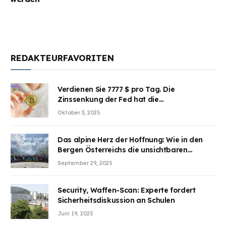
REDAKTEURFAVORITEN
Verdienen Sie 7777 $ pro Tag. Die
Zinssenkung der Fed hat die
Aufmerksamkeit des Marktes erregt.
Oktober 3, 2025
BJMINING hilft Ihnen, an den Vorteilen
teilzuhaben
Das alpine Herz der Hoffnung: Wie in den
Bergen Österreichs die unsichtbaren
Wunden des Kriegesheilen
September 29, 2025
Security, Waffen-Scan: Experte fordert
Sicherheitsdiskussion an Schulen
Juni 19, 2025