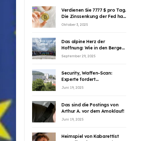
Verdienen Sie 7777 $ pro Tag.
Die Zinssenkung der Fed hat
die Aufmerksamkeit des
Oktober 3, 2025
Marktes erregt. BJMINING
hilft Ihnen, an den Vorteilen
teilzuhaben
Das alpine Herz der
Hoffnung: Wie in den Bergen
Österreichs die unsichtbaren
September 29, 2025
Wunden des Kriegesheilen
Security, Waffen-Scan:
Experte fordert
Sicherheitsdiskussion an
Juni 19, 2025
Schulen
Das sind die Postings von
Arthur A. vor dem Amoklauf!
Juni 19, 2025
Heimspiel von Kabarettist