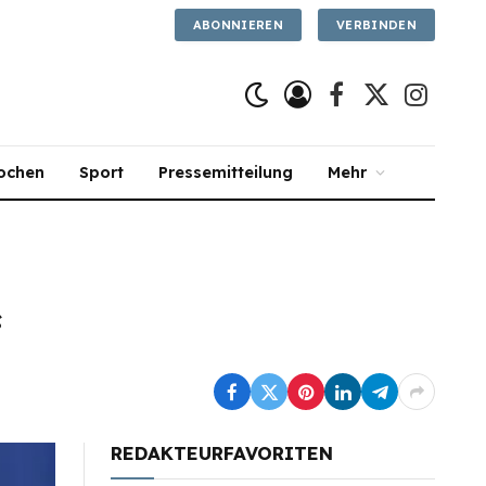
ABONNIEREN
VERBINDEN
Facebook
X
Instagra
(Twitter)
ochen
Sport
Pressemitteilung
Mehr
“
REDAKTEURFAVORITEN