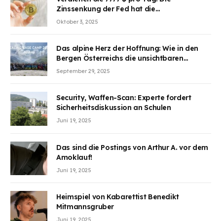
Zinssenkung der Fed hat die
Aufmerksamkeit des Marktes erregt.
Oktober 3, 2025
BJMINING hilft Ihnen, an den Vorteilen
teilzuhaben
Das alpine Herz der Hoffnung: Wie in den
Bergen Österreichs die unsichtbaren
Wunden des Kriegesheilen
September 29, 2025
Security, Waffen-Scan: Experte fordert
Sicherheitsdiskussion an Schulen
Juni 19, 2025
Das sind die Postings von Arthur A. vor dem
Amoklauf!
Juni 19, 2025
Heimspiel von Kabarettist Benedikt
Mitmannsgruber
Juni 19, 2025