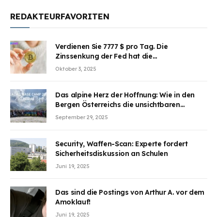
REDAKTEURFAVORITEN
Verdienen Sie 7777 $ pro Tag. Die
Zinssenkung der Fed hat die
Aufmerksamkeit des Marktes erregt.
Oktober 3, 2025
BJMINING hilft Ihnen, an den Vorteilen
teilzuhaben
Das alpine Herz der Hoffnung: Wie in den
Bergen Österreichs die unsichtbaren
Wunden des Kriegesheilen
September 29, 2025
Security, Waffen-Scan: Experte fordert
Sicherheitsdiskussion an Schulen
Juni 19, 2025
Das sind die Postings von Arthur A. vor dem
Amoklauf!
Juni 19, 2025