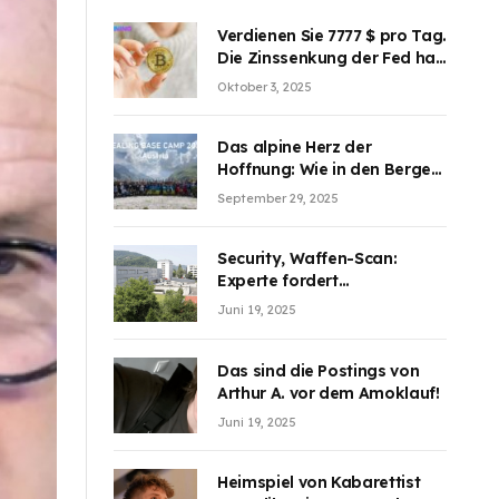
Verdienen Sie 7777 $ pro Tag.
Die Zinssenkung der Fed hat
die Aufmerksamkeit des
Oktober 3, 2025
Marktes erregt. BJMINING
hilft Ihnen, an den Vorteilen
teilzuhaben
Das alpine Herz der
Hoffnung: Wie in den Bergen
Österreichs die unsichtbaren
September 29, 2025
Wunden des Kriegesheilen
Security, Waffen-Scan:
Experte fordert
Sicherheitsdiskussion an
Juni 19, 2025
Schulen
Das sind die Postings von
Arthur A. vor dem Amoklauf!
Juni 19, 2025
Heimspiel von Kabarettist