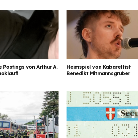
e Postings von Arthur A.
Heimspiel von Kabarettist
oklauf!
Benedikt Mitmannsgruber